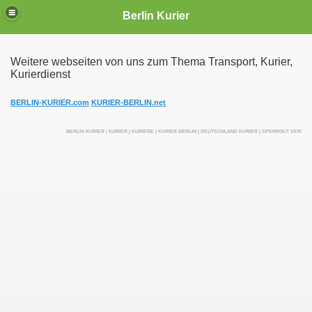
Berlin Kurier
Weitere webseiten von uns zum Thema Transport, Kurier,
Kurierdienst
irektfahrten
BERLIN-KURIER.com
KURIER-BERLIN.net
BERLIN KURIER | KURIER | KURIERE | KURIER BERLIN | DEUTSCHLAND KURIER | SPERRGUT VERSE