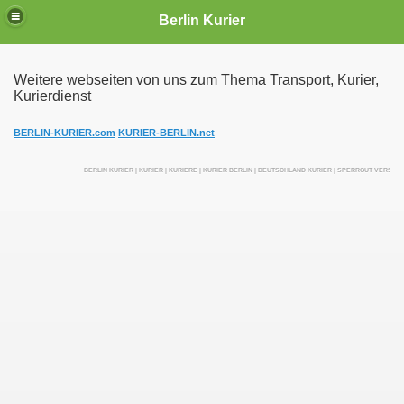
Berlin Kurier
Weitere webseiten von uns zum Thema Transport, Kurier,
Kurierdienst
irektfahrten
BERLIN-KURIER.com
KURIER-BERLIN.net
BERLIN KURIER | KURIER | KURIERE | KURIER BERLIN | DEUTSCHLAND KURIER | SPERRGUT VERSEN