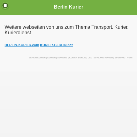
Berlin Kurier
Weitere webseiten von uns zum Thema Transport, Kurier,
Kurierdienst
irektfahrten
BERLIN-KURIER.com
KURIER-BERLIN.net
BERLIN KURIER | KURIER | KURIERE | KURIER BERLIN | DEUTSCHLAND KURIER | SPERRGUT VERSEN