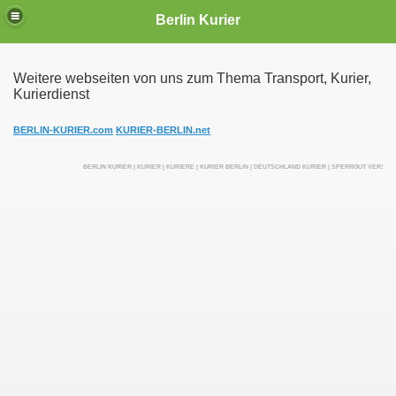
Berlin Kurier
Weitere webseiten von uns zum Thema Transport, Kurier,
Kurierdienst
irektfahrten
BERLIN-KURIER.com
KURIER-BERLIN.net
BERLIN KURIER | KURIER | KURIERE | KURIER BERLIN | DEUTSCHLAND KURIER | SPERRGUT VERSE