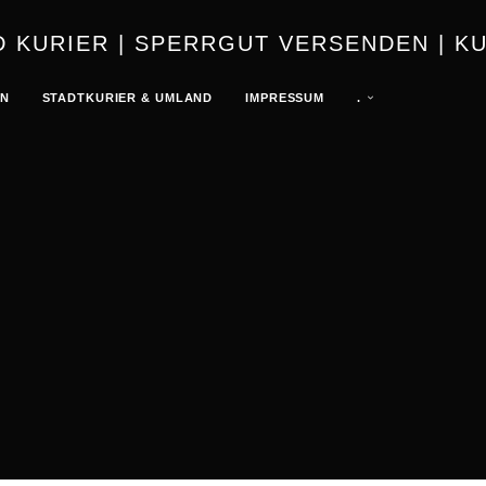
URIER | K
EN
STADTKURIER & UMLAND
IMPRESSUM
.