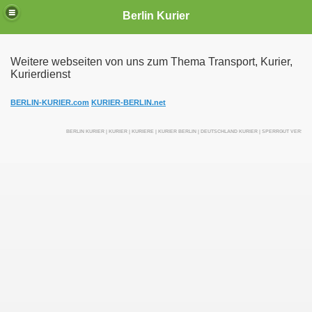
Berlin Kurier
Weitere webseiten von uns zum Thema Transport, Kurier,
Kurierdienst
irektfahrten
BERLIN-KURIER.com
KURIER-BERLIN.net
BERLIN KURIER | KURIER | KURIERE | KURIER BERLIN | DEUTSCHLAND KURIER | SPERRGUT VERSE