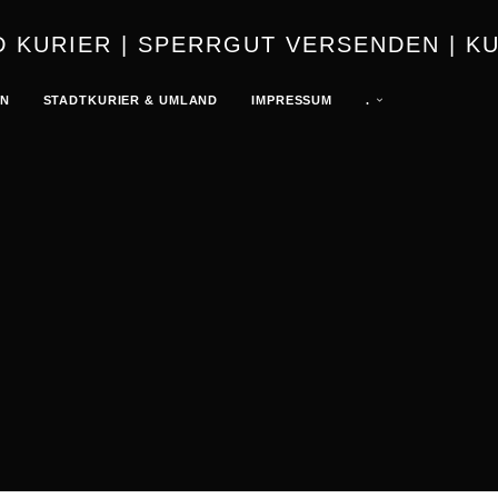
URIER | K
EN
STADTKURIER & UMLAND
IMPRESSUM
.