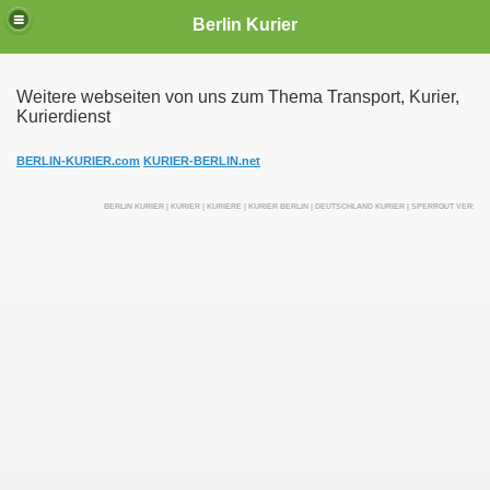
Berlin Kurier
Weitere webseiten von uns zum Thema Transport, Kurier,
Kurierdienst
irektfahrten
BERLIN-KURIER.com
KURIER-BERLIN.net
BERLIN KURIER | KURIER | KURIERE | KURIER BERLIN | DEUTSCHLAND KURIER | SPERRGUT VERSE