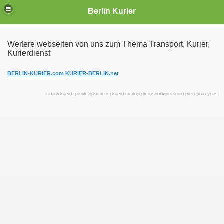
Berlin Kurier
Weitere webseiten von uns zum Thema Transport, Kurier,
Kurierdienst
irektfahrten
BERLIN-KURIER.com
KURIER-BERLIN.net
BERLIN KURIER | KURIER | KURIERE | KURIER BERLIN | DEUTSCHLAND KURIER | SPERRGUT VERSEN