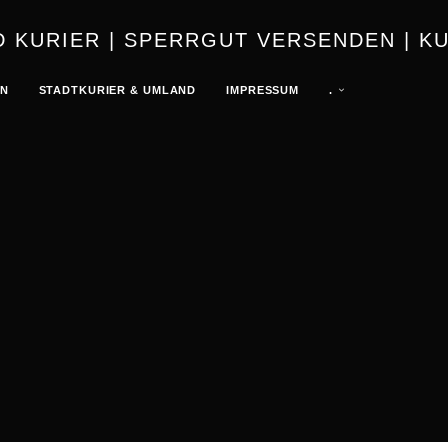
URIER | K
EN
STADTKURIER & UMLAND
IMPRESSUM
.