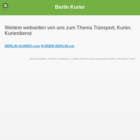
Berlin Kurier
Weitere webseiten von uns zum Thema Transport, Kurier,
Kurierdienst
irektfahrten
BERLIN-KURIER.com
KURIER-BERLIN.net
BERLIN KURIER | KURIER | KURIERE | KURIER BERLIN | DEUTSCHLAND KURIER | SPERRGUT VERSEN