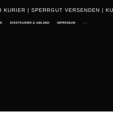
URIER | K
EN
STADTKURIER & UMLAND
IMPRESSUM
.
G