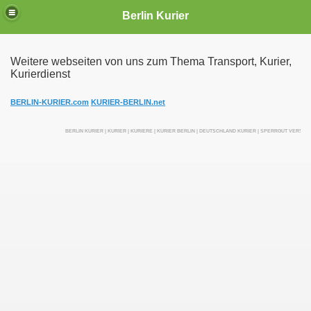
Berlin Kurier
Weitere webseiten von uns zum Thema Transport, Kurier,
Kurierdienst
irektfahrten
BERLIN-KURIER.com
KURIER-BERLIN.net
BERLIN KURIER | KURIER | KURIERE | KURIER BERLIN | DEUTSCHLAND KURIER | SPERRGUT VERSEN