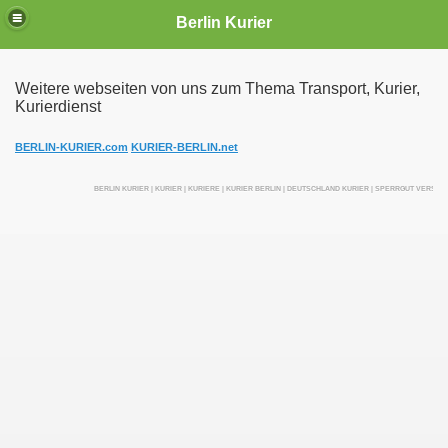
Berlin Kurier
Weitere webseiten von uns zum Thema Transport, Kurier,
Kurierdienst
irektfahrten
BERLIN-KURIER.com
KURIER-BERLIN.net
BERLIN KURIER | KURIER | KURIERE | KURIER BERLIN | DEUTSCHLAND KURIER | SPERRGUT VERSEN