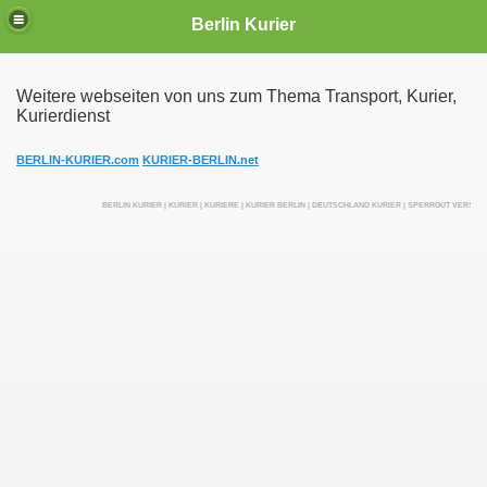
Berlin Kurier
Weitere webseiten von uns zum Thema Transport, Kurier,
Kurierdienst
irektfahrten
BERLIN-KURIER.com
KURIER-BERLIN.net
BERLIN KURIER | KURIER | KURIERE | KURIER BERLIN | DEUTSCHLAND KURIER | SPERRGUT VERSE