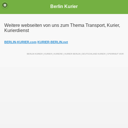
Berlin Kurier
Weitere webseiten von uns zum Thema Transport, Kurier,
Kurierdienst
irektfahrten
BERLIN-KURIER.com
KURIER-BERLIN.net
BERLIN KURIER | KURIER | KURIERE | KURIER BERLIN | DEUTSCHLAND KURIER | SPERRGUT VERSEN