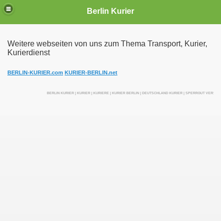
Berlin Kurier
Weitere webseiten von uns zum Thema Transport, Kurier,
Kurierdienst
irektfahrten
BERLIN-KURIER.com
KURIER-BERLIN.net
BERLIN KURIER | KURIER | KURIERE | KURIER BERLIN | DEUTSCHLAND KURIER | SPERRGUT VERSE