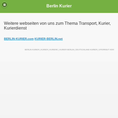
Berlin Kurier
Weitere webseiten von uns zum Thema Transport, Kurier,
Kurierdienst
irektfahrten
BERLIN-KURIER.com
KURIER-BERLIN.net
BERLIN KURIER | KURIER | KURIERE | KURIER BERLIN | DEUTSCHLAND KURIER | SPERRGUT VERSEN