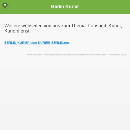
Berlin Kurier
Weitere webseiten von uns zum Thema Transport, Kurier,
Kurierdienst
irektfahrten
BERLIN-KURIER.com
KURIER-BERLIN.net
BERLIN KURIER | KURIER | KURIERE | KURIER BERLIN | DEUTSCHLAND KURIER | SPERRGUT VERSEN