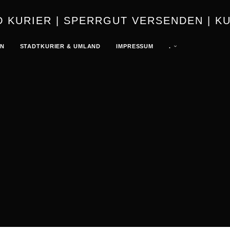
URIER | K
EN
STADTKURIER & UMLAND
IMPRESSUM
.