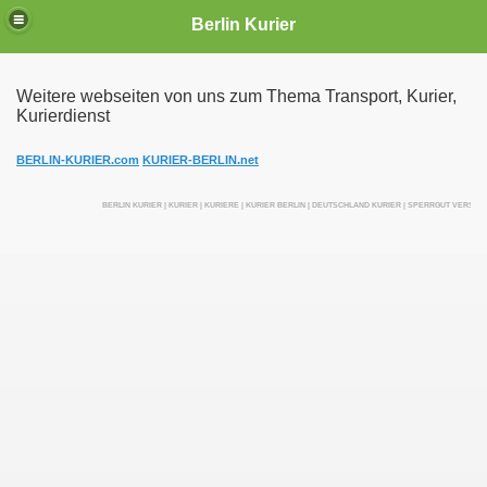
Berlin Kurier
Weitere webseiten von uns zum Thema Transport, Kurier,
Kurierdienst
irektfahrten
BERLIN-KURIER.com
KURIER-BERLIN.net
BERLIN KURIER | KURIER | KURIERE | KURIER BERLIN | DEUTSCHLAND KURIER | SPERRGUT VERSEN