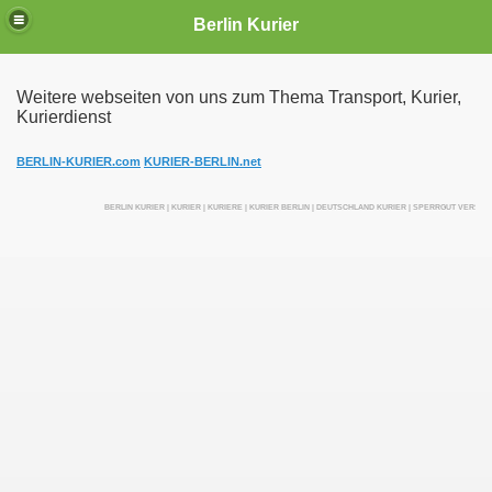
Berlin Kurier
Weitere webseiten von uns zum Thema Transport, Kurier,
Kurierdienst
irektfahrten
BERLIN-KURIER.com
KURIER-BERLIN.net
BERLIN KURIER | KURIER | KURIERE | KURIER BERLIN | DEUTSCHLAND KURIER | SPERRGUT VERSEN