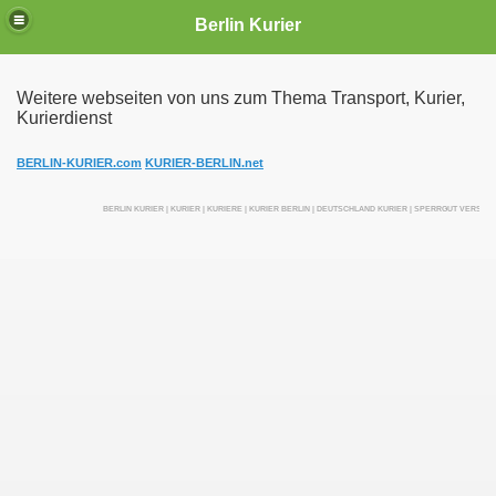
Berlin Kurier
Weitere webseiten von uns zum Thema Transport, Kurier,
Kurierdienst
irektfahrten
BERLIN-KURIER.com
KURIER-BERLIN.net
BERLIN KURIER | KURIER | KURIERE | KURIER BERLIN | DEUTSCHLAND KURIER | SPERRGUT VERSEN