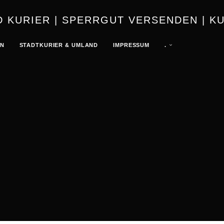
URIER | K
EN
STADTKURIER & UMLAND
IMPRESSUM
.