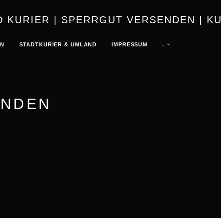
URIER | K
EN
STADTKURIER & UMLAND
IMPRESSUM
.
ENDEN