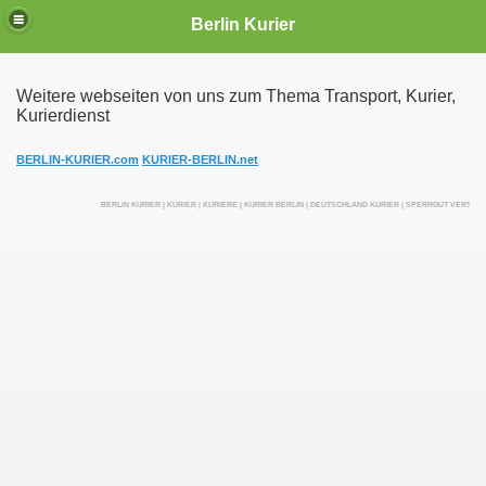
Berlin Kurier
Weitere webseiten von uns zum Thema Transport, Kurier,
Kurierdienst
irektfahrten
BERLIN-KURIER.com
KURIER-BERLIN.net
BERLIN KURIER | KURIER | KURIERE | KURIER BERLIN | DEUTSCHLAND KURIER | SPERRGUT VERSEN