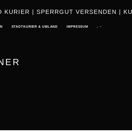
URIER | K
EN
STADTKURIER & UMLAND
IMPRESSUM
.
NER