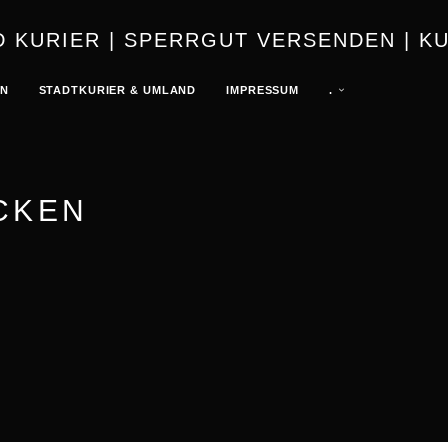
URIER | K
EN
STADTKURIER & UMLAND
IMPRESSUM
.
CKEN