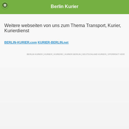
Berlin Kurier
Weitere webseiten von uns zum Thema Transport, Kurier,
Kurierdienst
irektfahrten
BERLIN-KURIER.com
KURIER-BERLIN.net
BERLIN KURIER | KURIER | KURIERE | KURIER BERLIN | DEUTSCHLAND KURIER | SPERRGUT VERSEN