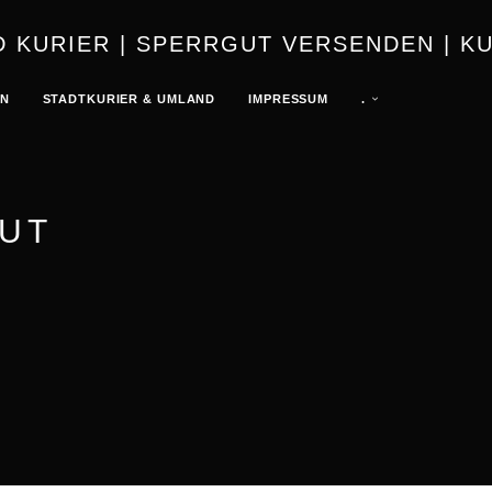
URIER | K
EN
STADTKURIER & UMLAND
IMPRESSUM
.
GUT